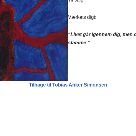
Værkets digt:
“Livet går igennem dig, men d
stamme.”
Tilbage til Tobias Anker Simonsen