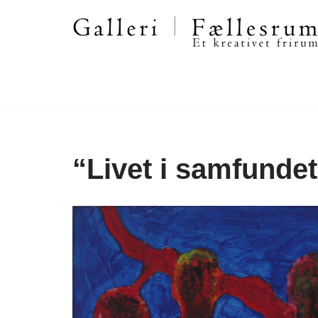
Spring
til
indhold
“Livet i samfund