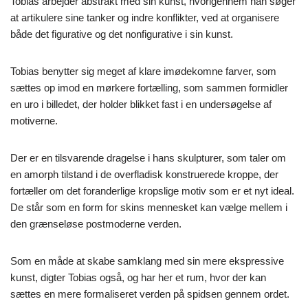
Tobias arbejder abstrakt med sin kunst, hvorigennem han søger
at artikulere sine tanker og indre konflikter, ved at organisere
både det figurative og det nonfigurative i sin kunst.
Tobias benytter sig meget af klare imødekomne farver, som
sættes op imod en mørkere fortælling, som sammen formidler
en uro i billedet, der holder blikket fast i en undersøgelse af
motiverne.
Der er en tilsvarende dragelse i hans skulpturer, som taler om
en amorph tilstand i de overfladisk konstruerede kroppe, der
fortæller om det foranderlige kropslige motiv som er et nyt ideal.
De står som en form for skins mennesket kan vælge mellem i
den grænseløse postmoderne verden.
Som en måde at skabe samklang med sin mere ekspressive
kunst, digter Tobias også, og har her et rum, hvor der kan
sættes en mere formaliseret verden på spidsen gennem ordet.