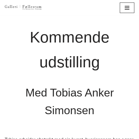
Spring
til
Kommende
indhold
udstilling
Med Tobias Anker
Simonsen