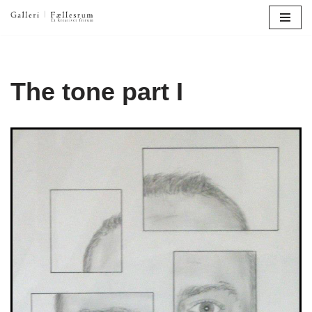
Spring
til
indhold
The tone part I