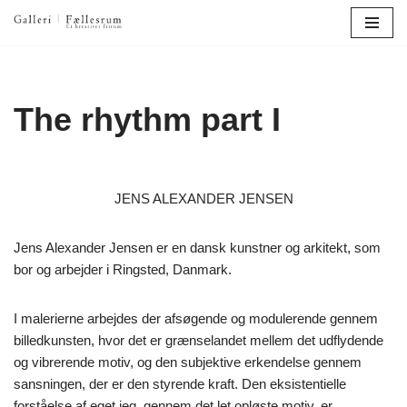
Spring
til
indhold
The rhythm part I
JENS ALEXANDER JENSEN
Jens Alexander Jensen er en dansk kunstner og arkitekt, som
bor og arbejder i Ringsted, Danmark.
I malerierne arbejdes der afsøgende og modulerende gennem
billedkunsten, hvor det er grænselandet mellem det udflydende
og vibrerende motiv, og den subjektive erkendelse gennem
sansningen, der er den styrende kraft. Den eksistentielle
forståelse af eget jeg, gennem det let opløste motiv, er