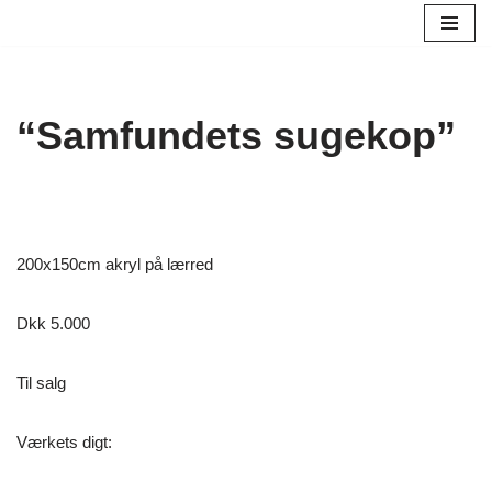
Spring
til
indhold
“Samfundets sugekop”
200x150cm akryl på lærred
Dkk 5.000
Til salg
Værkets digt: